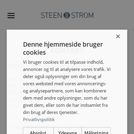
×
Denne hjemmeside bruger
KONTAKT
cookies
Vi bruger cookies til at tilpasse indhold,
ShoppingcenterGavekortet udbydes af
annoncer og til at analysere vores trafik. Vi
deler også oplysninger om din brug af
Steen & Strøm CenterService A/S
vores websted med vores annoncerings-
Arne Jacobsens Allé 20, 2. sal
og analysepartnere, som kan kombinere
2300 København S.
dem med andre oplysninger, som du har
Cvr.nr. 30925432
givet dem, eller som de har indsamlet fra
E-mail:
DKgavekort@steenstrom.com
din brug af deres tjenester.
Privatlivspolitik
Har du spørgsmål, kan vi kontaktes på
Absolut
Ydeevne
Målretning